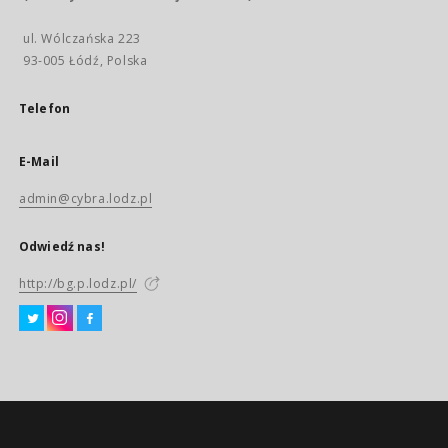
ul. Wólczańska 223
93-005 Łódź, Polska
Telefon
E-Mail
admin@cybra.lodz.pl
Odwiedź nas!
http://bg.p.lodz.pl/