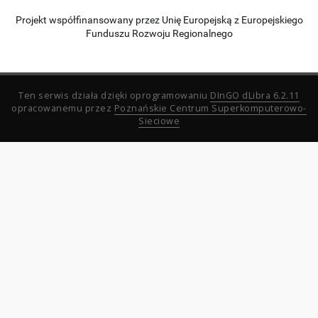
Projekt współfinansowany przez Unię Europejską z Europejskiego
Funduszu Rozwoju Regionalnego
Ten serwis działa dzięki oprogramowaniu
DInGO dLibra 6.2.11
opracowanemu przez
Poznańskie Centrum Superkomputerowo-
Sieciowe