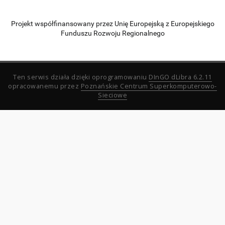
Projekt współfinansowany przez Unię Europejską z Europejskiego
Funduszu Rozwoju Regionalnego
Ten serwis działa dzięki oprogramowaniu
DInGO dLibra 6.2.11
opracowanemu przez
Poznańskie Centrum Superkomputerowo-
Sieciowe