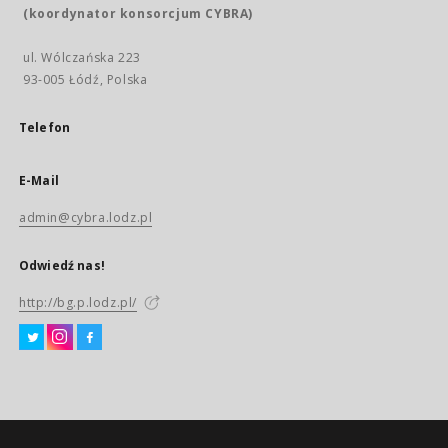
(koordynator konsorcjum CYBRA)
ul. Wólczańska 223
93-005 Łódź, Polska
Telefon
E-Mail
admin@cybra.lodz.pl
Odwiedź nas!
http://bg.p.lodz.pl/