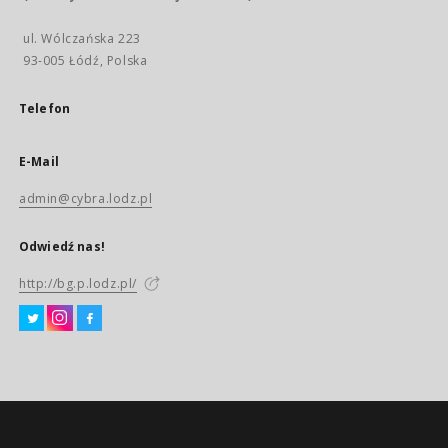
ul. Wólczańska 223
93-005 Łódź, Polska
Telefon
E-Mail
admin@cybra.lodz.pl
Odwiedź nas!
http://bg.p.lodz.pl/