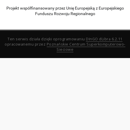
Projekt współfinansowany przez Unię Europejską z Europejskiego
Funduszu Rozwoju Regionalnego
Ten serwis działa dzięki oprogramowaniu
DInGO dLibra 6.2.11
opracowanemu przez
Poznańskie Centrum Superkomputerowo-
Sieciowe