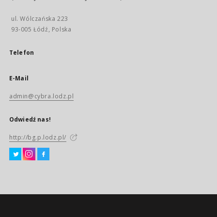
ul. Wólczańska 223
93-005 Łódź, Polska
Telefon
E-Mail
admin@cybra.lodz.pl
Odwiedź nas!
http://bg.p.lodz.pl/