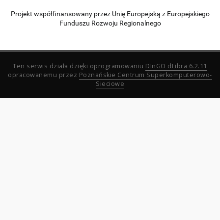
Projekt współfinansowany przez Unię Europejską z Europejskiego
Funduszu Rozwoju Regionalnego
Ten serwis działa dzięki oprogramowaniu
DInGO dLibra 6.2.11
opracowanemu przez
Poznańskie Centrum Superkomputerowo-
Sieciowe