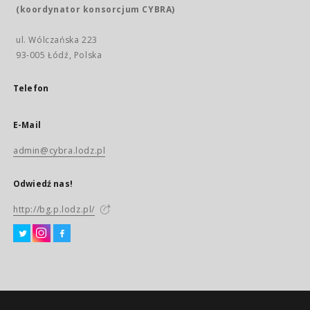
(koordynator konsorcjum CYBRA)
ul. Wólczańska 223
93-005 Łódź, Polska
Telefon
E-Mail
admin@cybra.lodz.pl
Odwiedź nas!
http://bg.p.lodz.pl/