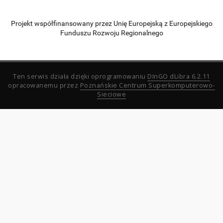
Projekt współfinansowany przez Unię Europejską z Europejskiego
Funduszu Rozwoju Regionalnego
Ten serwis działa dzięki oprogramowaniu
DInGO dLibra 6.2.11
opracowanemu przez
Poznańskie Centrum Superkomputerowo-
Sieciowe