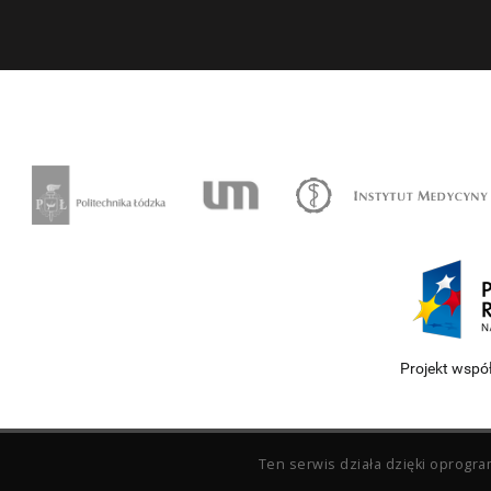
Projekt wspó
Ten serwis działa dzięki oprog