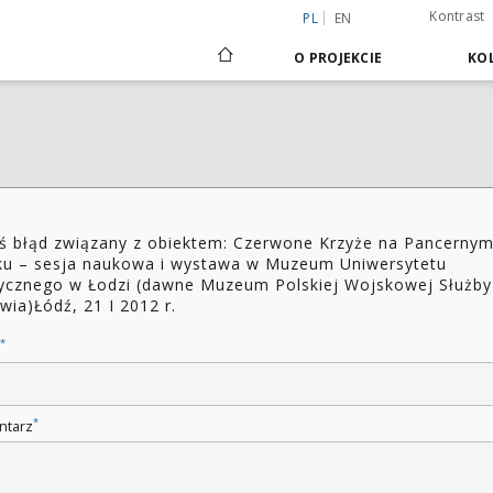
Kontrast
PL
EN
O PROJEKCIE
KOL
ś błąd związany z obiektem: Czerwone Krzyże na Pancerny
ku – sesja naukowa i wystawa w Muzeum Uniwersytetu
cznego w Łodzi (dawne Muzeum Polskiej Wojskowej Służby
wia)Łódź, 21 I 2012 r.
*
*
ntarz