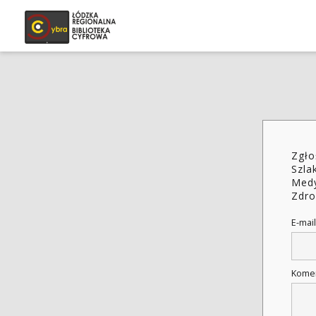
Zgło
Szla
Medy
Zdro
E-mail
Kome