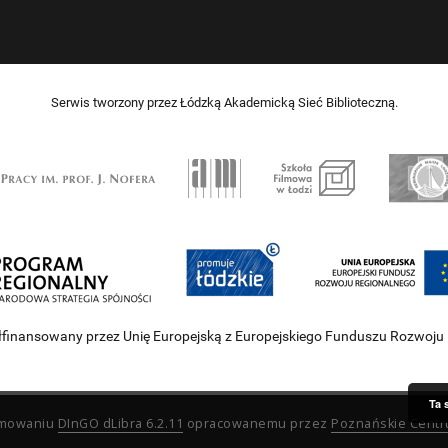
Serwis tworzony przez Łódzką Akademicką Sieć Biblioteczną.
łfinansowany przez Unię Europejską z Europejskiego Funduszu Rozwoju
Ta 
ramowaniu
DInGO dLibra 6.2.11
opracowanemu przez
Poznańskie Cent