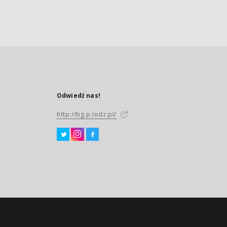
Odwiedź nas!
http://bg.p.lodz.pl/