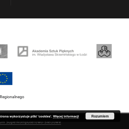
 Regionalnego
Rozumiem
strona wykorzystuje pliki 'cookies'.
Więcej informacji
rum Superkomputerowo-Sieciowe