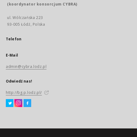
(koordynator konsorcjum CYBRA)
ul. Wólczańska 223
93-005 Łódź, Polska
Telefon
E-Mail
admin@cybra.lodz.pl
Odwiedź nas!
http://bg.p.lodz.pl/