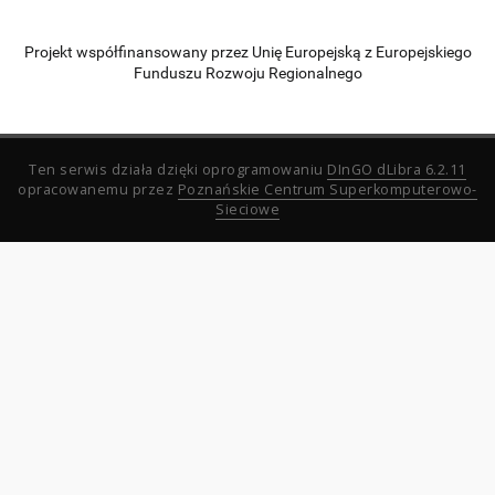
Projekt współfinansowany przez Unię Europejską z Europejskiego
Funduszu Rozwoju Regionalnego
Ten serwis działa dzięki oprogramowaniu
DInGO dLibra 6.2.11
opracowanemu przez
Poznańskie Centrum Superkomputerowo-
Sieciowe