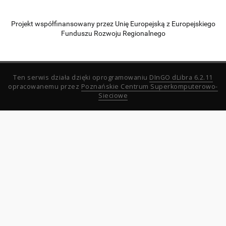
Projekt współfinansowany przez Unię Europejską z Europejskiego
Funduszu Rozwoju Regionalnego
Ten serwis działa dzięki oprogramowaniu
DInGO dLibra 6.2.11
opracowanemu przez
Poznańskie Centrum Superkomputerowo-
Sieciowe