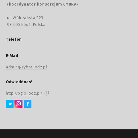
(koordynator konsorcjum CYBRA)
ul. Wólczańska 223
93-005 Łódź, Polska
Telefon
E-Mail
admin@cybra.lodz.pl
Odwiedź nas!
http://bg.p.lodz.pl/