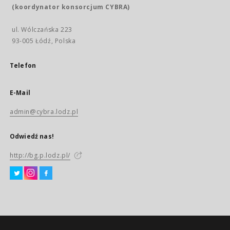
(koordynator konsorcjum CYBRA)
ul. Wólczańska 223
93-005 Łódź, Polska
Telefon
E-Mail
admin@cybra.lodz.pl
Odwiedź nas!
http://bg.p.lodz.pl/