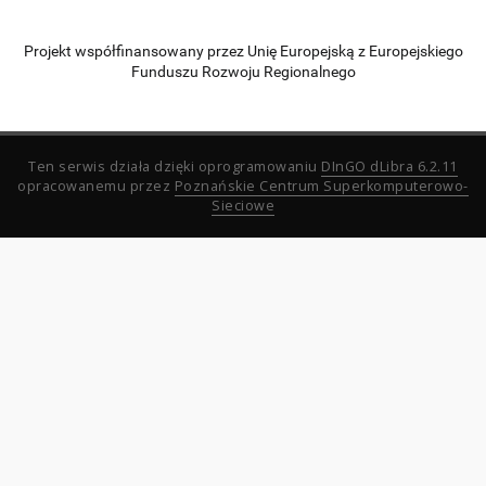
Projekt współfinansowany przez Unię Europejską z Europejskiego
Funduszu Rozwoju Regionalnego
Ten serwis działa dzięki oprogramowaniu
DInGO dLibra 6.2.11
opracowanemu przez
Poznańskie Centrum Superkomputerowo-
Sieciowe