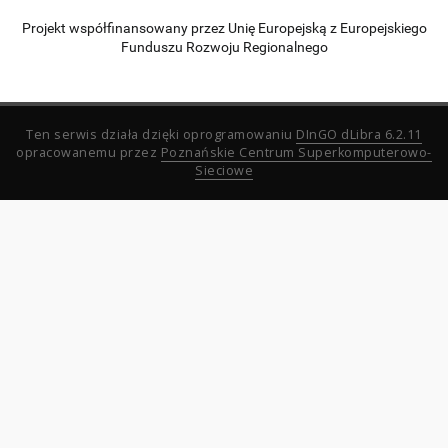
Projekt współfinansowany przez Unię Europejską z Europejskiego
Funduszu Rozwoju Regionalnego
Ten serwis działa dzięki oprogramowaniu
DInGO dLibra 6.2.11
opracowanemu przez
Poznańskie Centrum Superkomputerowo-
Sieciowe