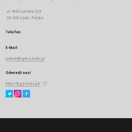
ul. Wólczańska 223
93-005 Łódź, Polska
Telefon
E-Mail
admin@cybra.lodz.pl
Odwiedź nas!
http://bg.p.lodz.pl/