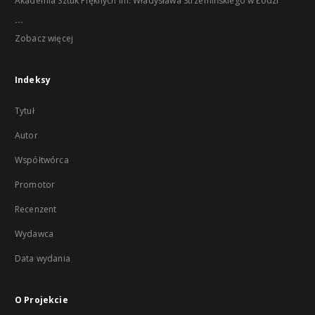
Akademia Sztuk Pięknych im. Władysława Strzemińskiego w Łodzi
...
Zobacz więcej
Indeksy
Tytuł
Autor
Współtwórca
Promotor
Recenzent
Wydawca
Data wydania
O Projekcie