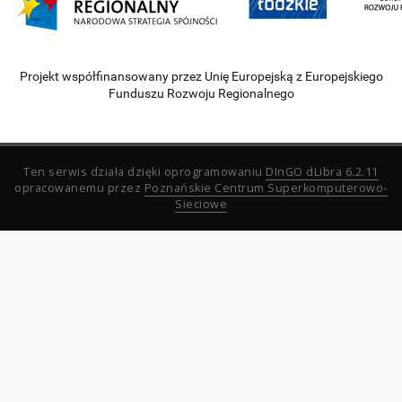
Projekt współfinansowany przez Unię Europejską z Europejskiego
Funduszu Rozwoju Regionalnego
Ten serwis działa dzięki oprogramowaniu
DInGO dLibra 6.2.11
opracowanemu przez
Poznańskie Centrum Superkomputerowo-
Sieciowe