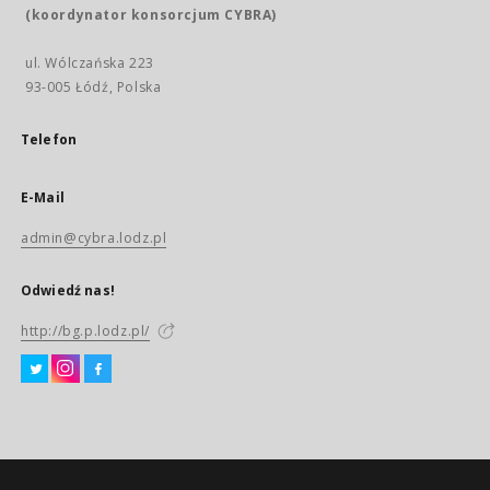
(koordynator konsorcjum CYBRA)
ul. Wólczańska 223
93-005 Łódź, Polska
Telefon
E-Mail
admin@cybra.lodz.pl
Odwiedź nas!
http://bg.p.lodz.pl/