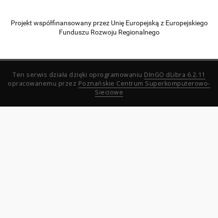
Projekt współfinansowany przez Unię Europejską z Europejskiego
Funduszu Rozwoju Regionalnego
Ten serwis działa dzięki oprogramowaniu
DInGO dLibra 6.2.11
opracowanemu przez
Poznańskie Centrum Superkomputerowo-
Sieciowe