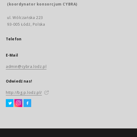
(koordynator konsorcjum CYBRA)
ul. Wólczańska 223
93-005 Łódź, Polska
Telefon
E-Mail
admin@cybra.lodz.pl
Odwiedź nas!
http://bg.p.lodz.pl/