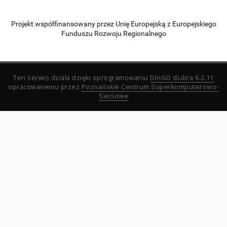
Projekt współfinansowany przez Unię Europejską z Europejskiego
Funduszu Rozwoju Regionalnego
Ten serwis działa dzięki oprogramowaniu
DInGO dLibra 6.2.11
opracowanemu przez
Poznańskie Centrum Superkomputerowo-
Sieciowe