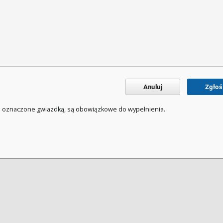
Anuluj
Zgłoś
a oznaczone gwiazdką, są obowiązkowe do wypełnienia.