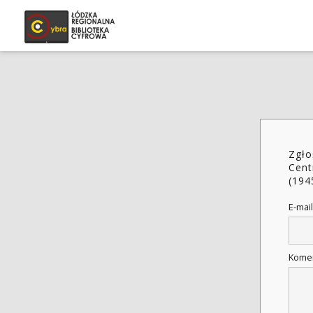
Zgło
Cent
(194
E-mail
Kome