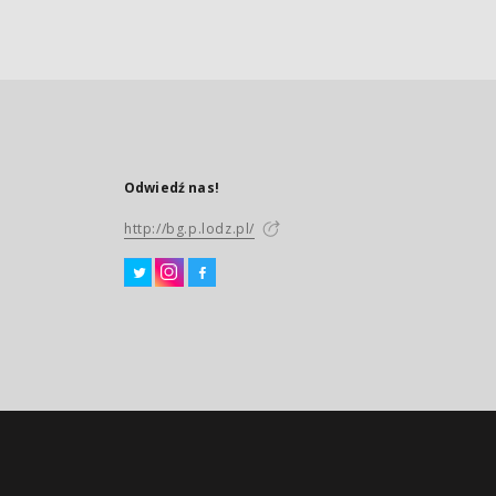
Odwiedź nas!
http://bg.p.lodz.pl/