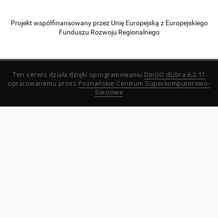
Projekt współfinansowany przez Unię Europejską z Europejskiego
Funduszu Rozwoju Regionalnego
Ten serwis działa dzięki oprogramowaniu
DInGO dLibra 6.2.11
opracowanemu przez
Poznańskie Centrum Superkomputerowo-
Sieciowe