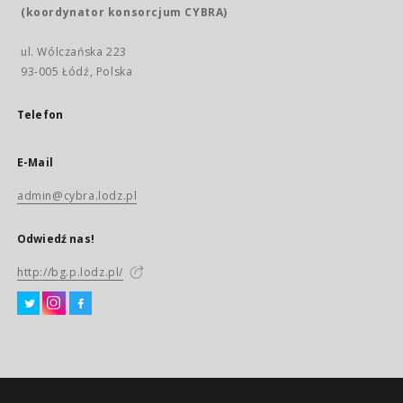
(koordynator konsorcjum CYBRA)
ul. Wólczańska 223
93-005 Łódź, Polska
Telefon
E-Mail
admin@cybra.lodz.pl
Odwiedź nas!
http://bg.p.lodz.pl/