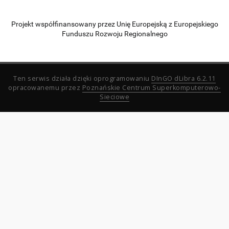
Projekt współfinansowany przez Unię Europejską z Europejskiego
Funduszu Rozwoju Regionalnego
Ten serwis działa dzięki oprogramowaniu
DInGO dLibra 6.2.11
opracowanemu przez
Poznańskie Centrum Superkomputerowo-
Sieciowe