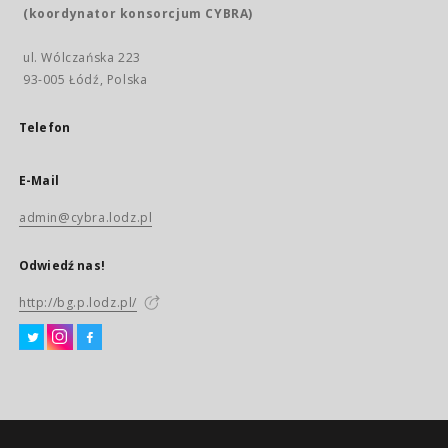
(koordynator konsorcjum CYBRA)
ul. Wólczańska 223
93-005 Łódź, Polska
Telefon
E-Mail
admin@cybra.lodz.pl
Odwiedź nas!
http://bg.p.lodz.pl/