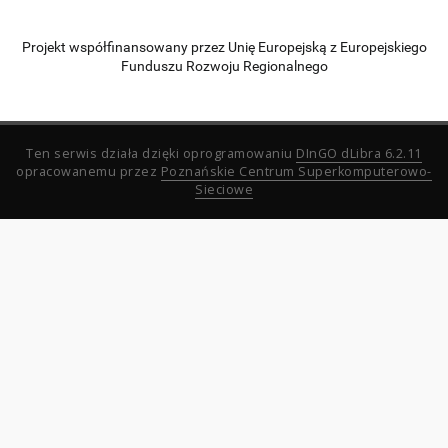
Projekt współfinansowany przez Unię Europejską z Europejskiego
Funduszu Rozwoju Regionalnego
Ten serwis działa dzięki oprogramowaniu
DInGO dLibra 6.2.11
opracowanemu przez
Poznańskie Centrum Superkomputerowo-
Sieciowe