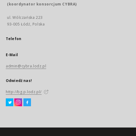
(koordynator konsorcjum CYBRA)
ul. Wólczańska 223
93-005 Łódź, Polska
Telefon
E-Mail
admin@cybra.lodz.pl
Odwiedź nas!
http://bg.p.lodz.pl/