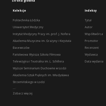
Strona główna
Kolekcje
Indeksy
Politechnika Łódzka
Tytuł
Uniwersytet Medyczny
Autor
Instytut Medycyny Pracy im. prof. J. Nofera
Współtwórca
Akademia Muzyczna im. Grażyny i Kiejstuta
Promotor
Bacewiczów
Recenzent
Państwowa Wyższa Szkoła Filmowa
Wydawca
Telewizyjna i Teatralna im. L. Schillera
Data wydania
Wyższe Seminarium Duchowne w Łodzi
Akademia Sztuk Pięknych im. Władysława
Strzemińskiego w Łodzi
...
Zobacz więcej