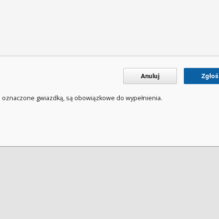
Anuluj
Zgłoś
a oznaczone gwiazdką, są obowiązkowe do wypełnienia.