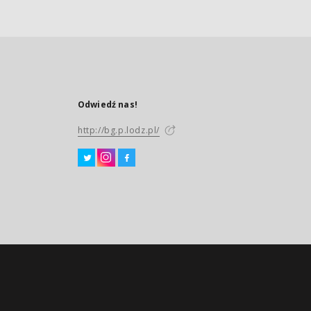
Odwiedź nas!
http://bg.p.lodz.pl/