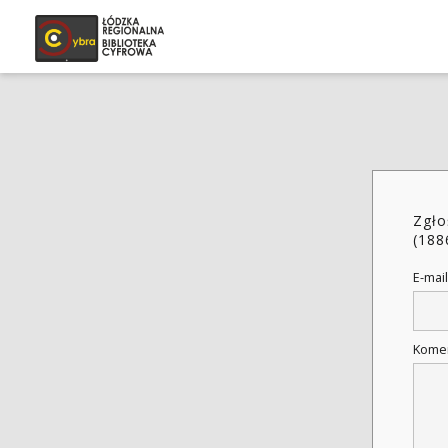
Zgło
(188
E-mail
Kome