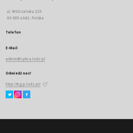
ul. Wólczańska 223
93-005 Łódź, Polska
Telefon
E-Mail
admin@cybra.lodz.pl
Odwiedź nas!
http://bg.p.lodz.pl/