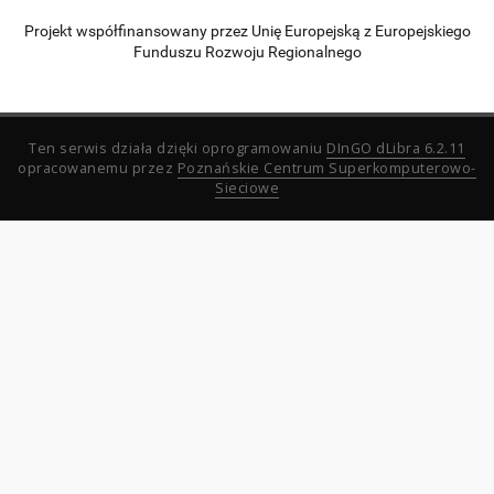
Projekt współfinansowany przez Unię Europejską z Europejskiego
Funduszu Rozwoju Regionalnego
Ten serwis działa dzięki oprogramowaniu
DInGO dLibra 6.2.11
opracowanemu przez
Poznańskie Centrum Superkomputerowo-
Sieciowe