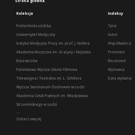
Strona główna
Kolekcje
Indeksy
Politechnika Łódzka
Tytuł
Uniwersytet Medyczny
Autor
Instytut Medycyny Pracy im. prof. J. Nofera
Współtwórca
Akademia Muzyczna im. Grażyny i Kiejstuta
Promotor
Bacewiczów
Recenzent
Państwowa Wyższa Szkoła Filmowa
Wydawca
Telewizyjna i Teatralna im. L. Schillera
Data wydania
Wyższe Seminarium Duchowne w Łodzi
Akademia Sztuk Pięknych im. Władysława
Strzemińskiego w Łodzi
...
Zobacz więcej