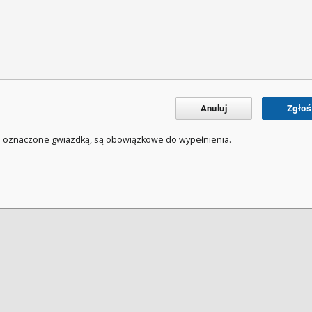
Anuluj
Zgłoś
a oznaczone gwiazdką, są obowiązkowe do wypełnienia.