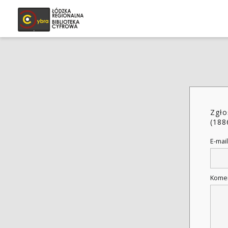
Zgło
(188
E-mail
Kome