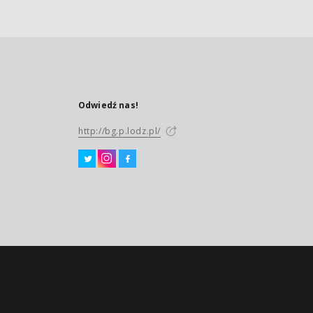
Odwiedź nas!
http://bg.p.lodz.pl/