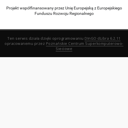
Projekt współfinansowany przez Unię Europejską z Europejskiego
Funduszu Rozwoju Regionalnego
Ten serwis działa dzięki oprogramowaniu
DInGO dLibra 6.2.11
opracowanemu przez
Poznańskie Centrum Superkomputerowo-
Sieciowe