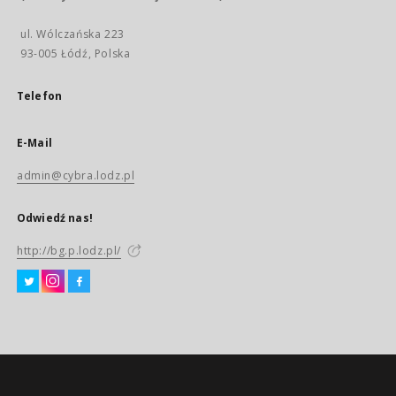
ul. Wólczańska 223
93-005 Łódź, Polska
Telefon
E-Mail
admin@cybra.lodz.pl
Odwiedź nas!
http://bg.p.lodz.pl/