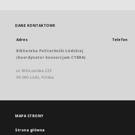
DANE KONTAKTOWE
Adres
Telefon
Biblioteka Politechniki Łódzkiej
(koordynator konsorcjum CYBRA)
ul. Wólczańska 223
93-005 Łódź, Polska
MAPA STRONY
Strona główna