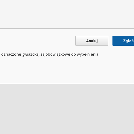
Anuluj
Zgłoś
a oznaczone gwiazdką, są obowiązkowe do wypełnienia.