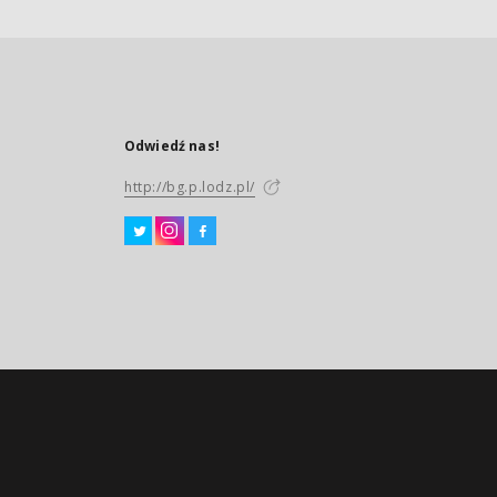
Odwiedź nas!
http://bg.p.lodz.pl/