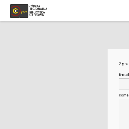
Zgło
E-mail
Kome