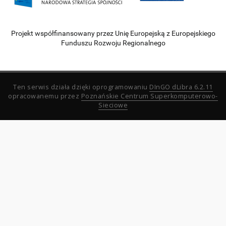
Projekt współfinansowany przez Unię Europejską z Europejskiego
Funduszu Rozwoju Regionalnego
Ten serwis działa dzięki oprogramowaniu
DInGO dLibra 6.2.11
opracowanemu przez
Poznańskie Centrum Superkomputerowo-
Sieciowe