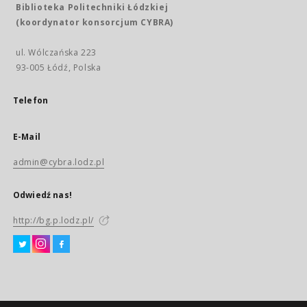
Biblioteka Politechniki Łódzkiej
(koordynator konsorcjum CYBRA)
ul. Wólczańska 223
93-005 Łódź, Polska
Telefon
E-Mail
admin@cybra.lodz.pl
Odwiedź nas!
http://bg.p.lodz.pl/