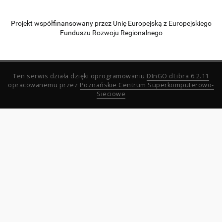
Projekt współfinansowany przez Unię Europejską z Europejskiego
Funduszu Rozwoju Regionalnego
Ten serwis działa dzięki oprogramowaniu
DInGO dLibra 6.2.11
opracowanemu przez
Poznańskie Centrum Superkomputerowo-
Sieciowe