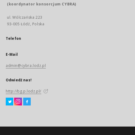
(koordynator konsorcjum CYBRA)
ul. Wólczańska 223
93-005 Łódź, Polska
Telefon
E-Mail
admin@cybra.lodz.pl
Odwiedź nas!
http://bg.p.lodz.pl/