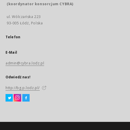
(koordynator konsorcjum CYBRA)
ul. Wólczańska 223
93-005 Łódź, Polska
Telefon
E-Mail
admin@cybra.lodz.pl
Odwiedź nas!
http://bg.p.lodz.pl/