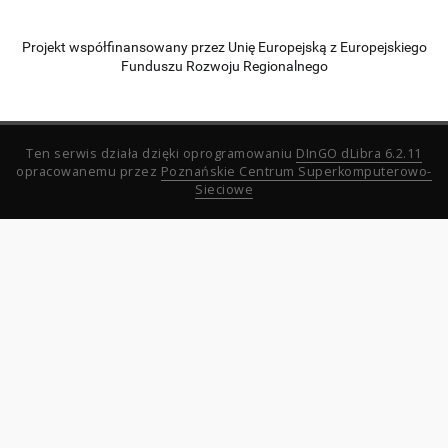
Projekt współfinansowany przez Unię Europejską z Europejskiego
Funduszu Rozwoju Regionalnego
Ten serwis działa dzięki oprogramowaniu
DInGO dLibra 6.2.11
opracowanemu przez
Poznańskie Centrum Superkomputerowo-
Sieciowe