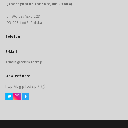
(koordynator konsorcjum CYBRA)
ul. Wólczańska 223
93-005 Łódź, Polska
Telefon
E-Mail
admin@cybra.lodz.pl
Odwiedź nas!
http://bg.p.lodz.pl/