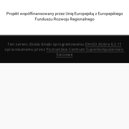
Projekt współfinansowany przez Unię Europejską z Europejskiego
Funduszu Rozwoju Regionalnego
Ten serwis działa dzięki oprogramowaniu
DInGO dLibra 6.2.11
opracowanemu przez
Poznańskie Centrum Superkomputerowo-
Sieciowe