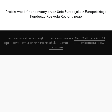
Projekt współfinansowany przez Unię Europejską z Europejskiego
Funduszu Rozwoju Regionalnego
Ten serwis działa dzięki oprogramowaniu
DInGO dLibra 6.2.11
opracowanemu przez
Poznańskie Centrum Superkomputerowo-
Sieciowe