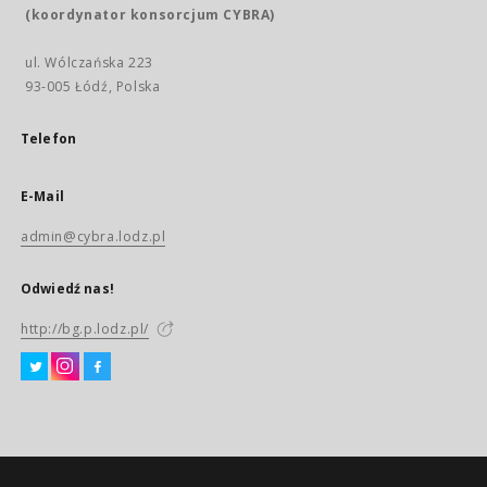
(koordynator konsorcjum CYBRA)
ul. Wólczańska 223
93-005 Łódź, Polska
Telefon
E-Mail
admin@cybra.lodz.pl
Odwiedź nas!
http://bg.p.lodz.pl/