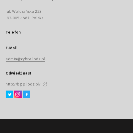
ul. Wólczańska 223
93-005 Łódź, Polska
Telefon
E-Mail
admin@cybra.lodz.pl
Odwiedź nas!
http://bg.p.lodz.pl/