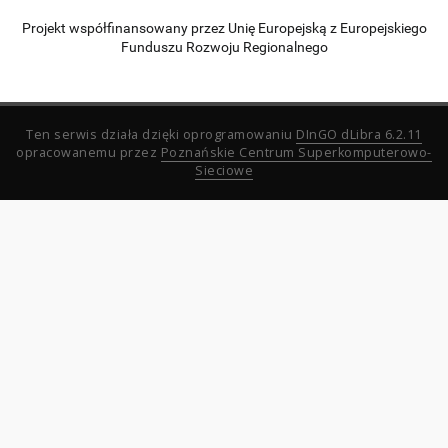
Projekt współfinansowany przez Unię Europejską z Europejskiego
Funduszu Rozwoju Regionalnego
Ten serwis działa dzięki oprogramowaniu
DInGO dLibra 6.2.11
opracowanemu przez
Poznańskie Centrum Superkomputerowo-
Sieciowe