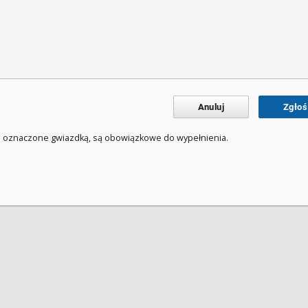
Anuluj
Zgłoś
a oznaczone gwiazdką, są obowiązkowe do wypełnienia.