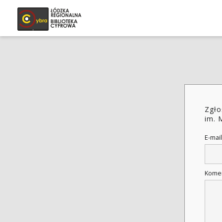
Zgło
im. 
E-mail
Kome