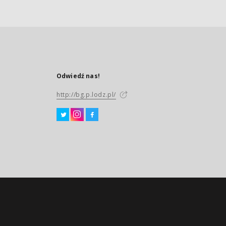
Odwiedź nas!
http://bg.p.lodz.pl/