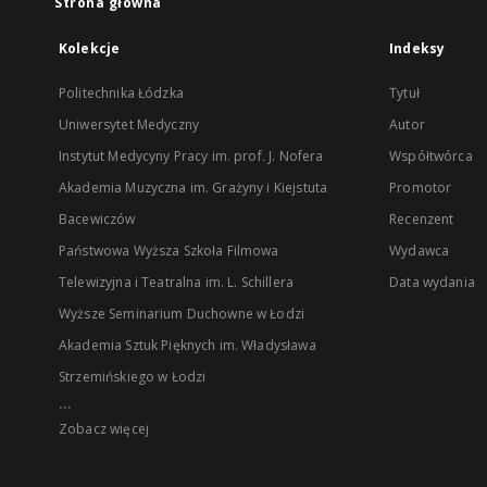
Strona główna
Kolekcje
Indeksy
Politechnika Łódzka
Tytuł
Uniwersytet Medyczny
Autor
Instytut Medycyny Pracy im. prof. J. Nofera
Współtwórca
Akademia Muzyczna im. Grażyny i Kiejstuta
Promotor
Bacewiczów
Recenzent
Państwowa Wyższa Szkoła Filmowa
Wydawca
Telewizyjna i Teatralna im. L. Schillera
Data wydania
Wyższe Seminarium Duchowne w Łodzi
Akademia Sztuk Pięknych im. Władysława
Strzemińskiego w Łodzi
...
Zobacz więcej