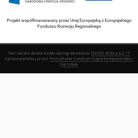
Projekt współfinansowany przez Unię Europejską z Europejskiego
Funduszu Rozwoju Regionalnego
Ten serwis działa dzięki oprogramowaniu
DInGO dLibra 6.2.11
opracowanemu przez
Poznańskie Centrum Superkomputerowo-
Sieciowe