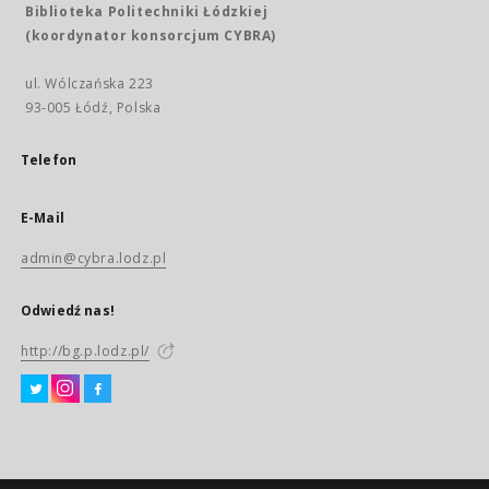
Biblioteka Politechniki Łódzkiej
(koordynator konsorcjum CYBRA)
ul. Wólczańska 223
93-005 Łódź, Polska
Telefon
E-Mail
admin@cybra.lodz.pl
Odwiedź nas!
http://bg.p.lodz.pl/