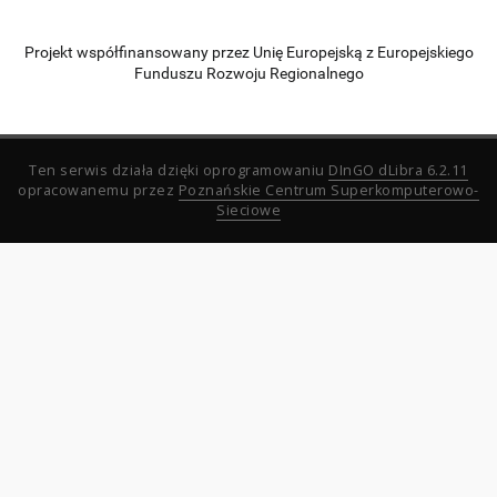
Projekt współfinansowany przez Unię Europejską z Europejskiego
Funduszu Rozwoju Regionalnego
Ten serwis działa dzięki oprogramowaniu
DInGO dLibra 6.2.11
opracowanemu przez
Poznańskie Centrum Superkomputerowo-
Sieciowe