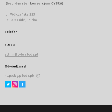
(koordynator konsorcjum CYBRA)
ul. Wólczańska 223
93-005 Łódź, Polska
Telefon
E-Mail
admin@cybra.lodz.pl
Odwiedź nas!
http://bg.p.lodz.pl/