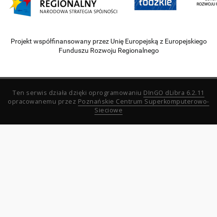
Projekt współfinansowany przez Unię Europejską z Europejskiego
Funduszu Rozwoju Regionalnego
Ten serwis działa dzięki oprogramowaniu
DInGO dLibra 6.2.11
opracowanemu przez
Poznańskie Centrum Superkomputerowo-
Sieciowe