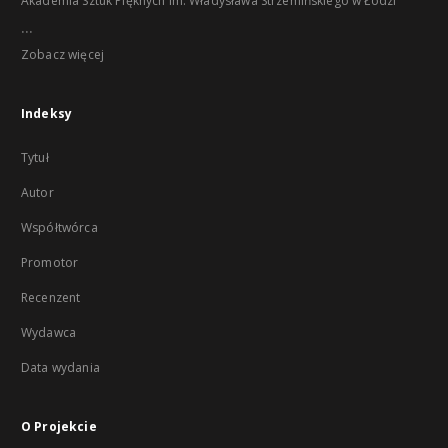
Akademia Sztuk Pięknych im. Władysława Strzemińskiego w Łodzi
...
Zobacz więcej
Indeksy
Tytuł
Autor
Współtwórca
Promotor
Recenzent
Wydawca
Data wydania
O Projekcie