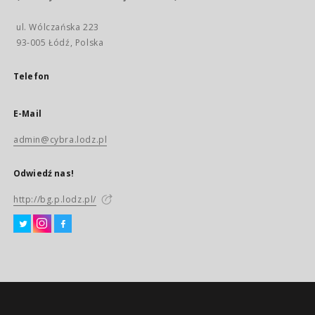
ul. Wólczańska 223
93-005 Łódź, Polska
Telefon
E-Mail
admin@cybra.lodz.pl
Odwiedź nas!
http://bg.p.lodz.pl/