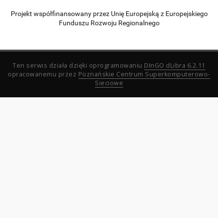
Projekt współfinansowany przez Unię Europejską z Europejskiego
Funduszu Rozwoju Regionalnego
Ten serwis działa dzięki oprogramowaniu
DInGO dLibra 6.2.11
opracowanemu przez
Poznańskie Centrum Superkomputerowo-
Sieciowe