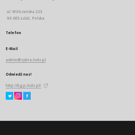
ul. Wólczańska 223
93-005 Łódź, Polska
Telefon
E-Mail
admin@cybra.lodz.pl
Odwiedź nas!
http://bg.p.lodz.pl/