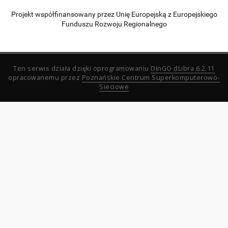
Projekt współfinansowany przez Unię Europejską z Europejskiego
Funduszu Rozwoju Regionalnego
Ten serwis działa dzięki oprogramowaniu
DInGO dLibra 6.2.11
opracowanemu przez
Poznańskie Centrum Superkomputerowo-
Sieciowe