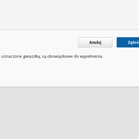
Anuluj
Zgłoś
a oznaczone gwiazdką, są obowiązkowe do wypełnienia.