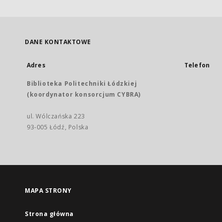
DANE KONTAKTOWE
Adres
Telefon
Biblioteka Politechniki Łódzkiej
(koordynator konsorcjum CYBRA)
ul. Wólczańska 223
93-005 Łódź, Polska
MAPA STRONY
Strona główna