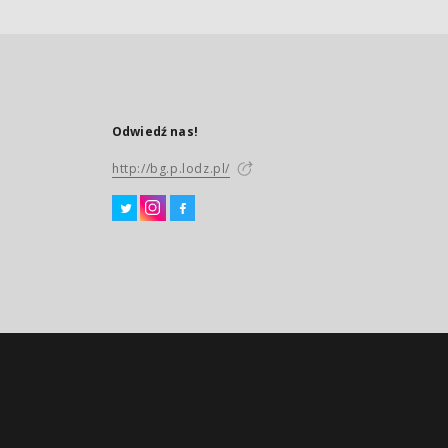
Odwiedź nas!
http://bg.p.lodz.pl/