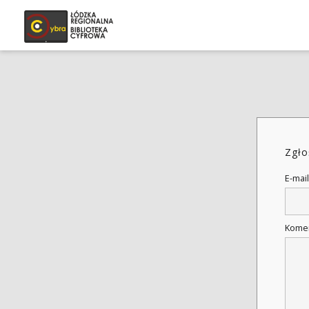
Zgło
E-mail
Kome