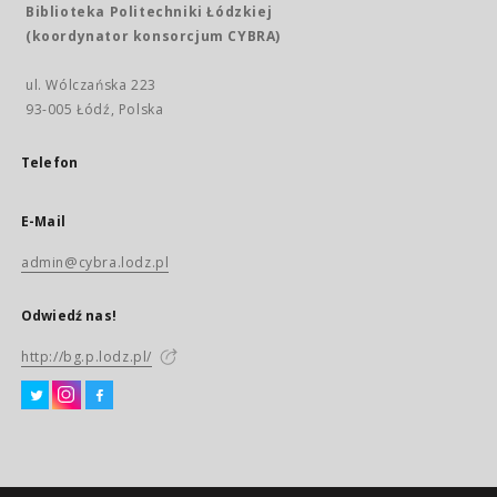
Biblioteka Politechniki Łódzkiej
(koordynator konsorcjum CYBRA)
ul. Wólczańska 223
93-005 Łódź, Polska
Telefon
E-Mail
admin@cybra.lodz.pl
Odwiedź nas!
http://bg.p.lodz.pl/