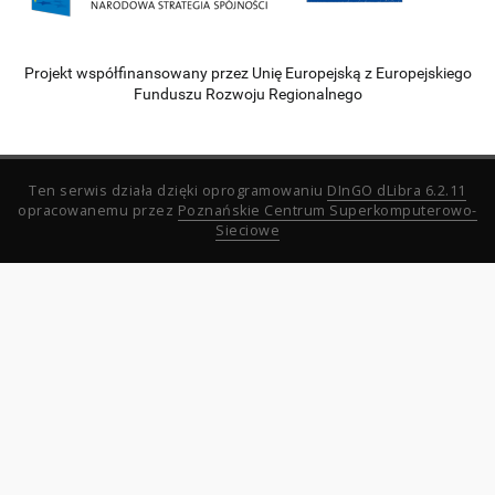
Projekt współfinansowany przez Unię Europejską z Europejskiego
Funduszu Rozwoju Regionalnego
Ten serwis działa dzięki oprogramowaniu
DInGO dLibra 6.2.11
opracowanemu przez
Poznańskie Centrum Superkomputerowo-
Sieciowe