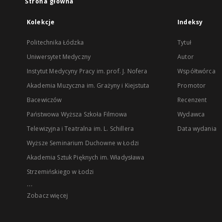
Strona główna
Kolekcje
Indeksy
Politechnika Łódzka
Tytuł
Uniwersytet Medyczny
Autor
Instytut Medycyny Pracy im. prof. J. Nofera
Współtwórca
Akademia Muzyczna im. Grażyny i Kiejstuta
Promotor
Bacewiczów
Recenzent
Państwowa Wyższa Szkoła Filmowa
Wydawca
Telewizyjna i Teatralna im. L. Schillera
Data wydania
Wyższe Seminarium Duchowne w Łodzi
Akademia Sztuk Pięknych im. Władysława
Strzemińskiego w Łodzi
...
Zobacz więcej