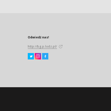
Odwiedź nas!
http://bg.p.lodz.pl/