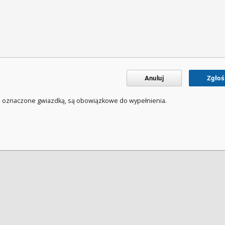
Anuluj
Zgłoś
a oznaczone gwiazdką, są obowiązkowe do wypełnienia.