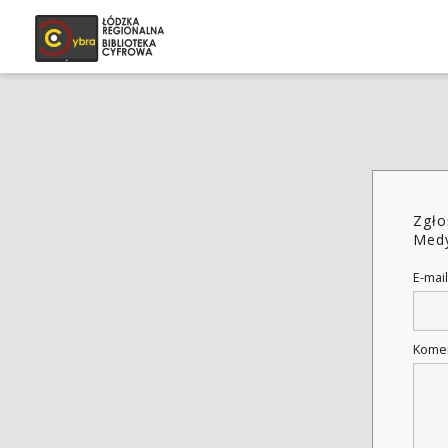
Zgło
Medy
E-mail
Kome