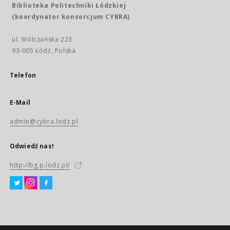
Biblioteka Politechniki Łódzkiej
(koordynator konsorcjum CYBRA)
ul. Wólczańska 223
93-005 Łódź, Polska
Telefon
E-Mail
admin@cybra.lodz.pl
Odwiedź nas!
http://bg.p.lodz.pl/