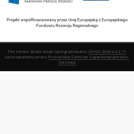
Projekt współfinansowany przez Unię Europejską z Europejskiego
Funduszu Rozwoju Regionalnego
Ten serwis działa dzięki oprogramowaniu
DInGO dLibra 6.2.11
opracowanemu przez
Poznańskie Centrum Superkomputerowo-
Sieciowe