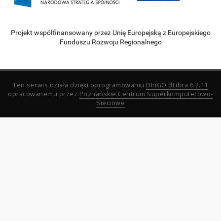
Projekt współfinansowany przez Unię Europejską z Europejskiego
Funduszu Rozwoju Regionalnego
Ten serwis działa dzięki oprogramowaniu
DInGO dLibra 6.2.11
opracowanemu przez
Poznańskie Centrum Superkomputerowo-
Sieciowe