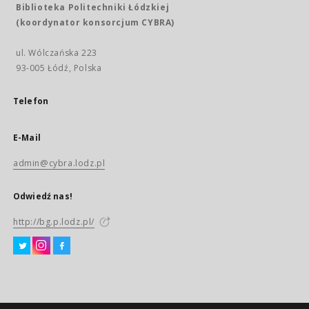
Biblioteka Politechniki Łódzkiej
(koordynator konsorcjum CYBRA)
ul. Wólczańska 223
93-005 Łódź, Polska
Telefon
E-Mail
admin@cybra.lodz.pl
Odwiedź nas!
http://bg.p.lodz.pl/