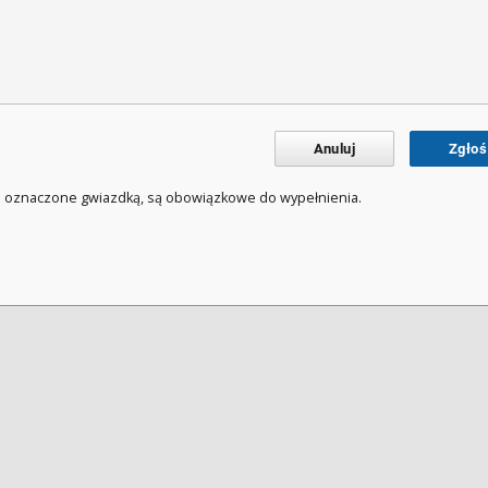
Anuluj
Zgłoś
a oznaczone gwiazdką, są obowiązkowe do wypełnienia.