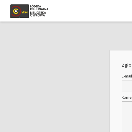
Zgło
E-mail
Kome