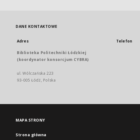
DANE KONTAKTOWE
Adres
Telefon
Biblioteka Politechniki Łódzkiej
(koordynator konsorcjum CYBRA)
ul. Wólczańska 223
93-005 Łódź, Polska
MAPA STRONY
Strona główna