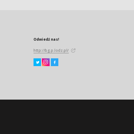
Odwiedź nas!
http://bg.p.lodz.pl/