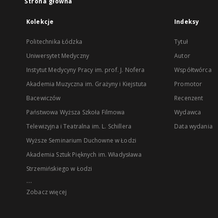
Strona główna
Kolekcje
Indeksy
Politechnika Łódzka
Tytuł
Uniwersytet Medyczny
Autor
Instytut Medycyny Pracy im. prof. J. Nofera
Współtwórca
Akademia Muzyczna im. Grażyny i Kiejstuta
Promotor
Bacewiczów
Recenzent
Państwowa Wyższa Szkoła Filmowa
Wydawca
Telewizyjna i Teatralna im. L. Schillera
Data wydania
Wyższe Seminarium Duchowne w Łodzi
Akademia Sztuk Pięknych im. Władysława
Strzemińskiego w Łodzi
...
Zobacz więcej