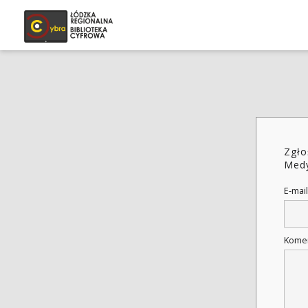
Zgło
Medy
E-mail
Kome