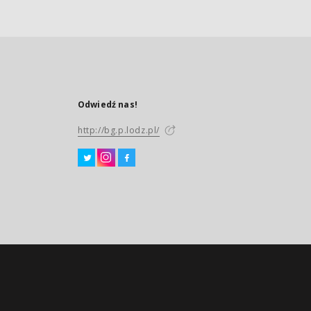
Odwiedź nas!
http://bg.p.lodz.pl/