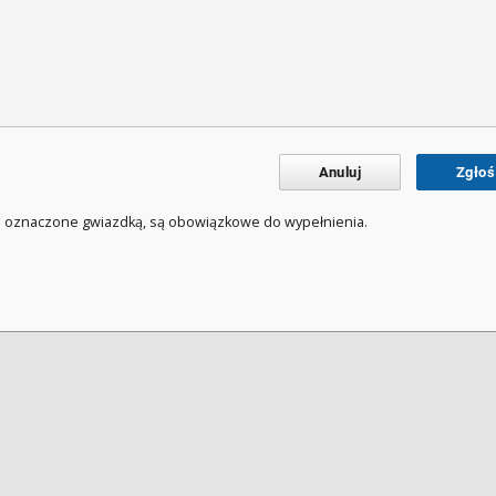
Anuluj
Zgłoś
a oznaczone gwiazdką, są obowiązkowe do wypełnienia.