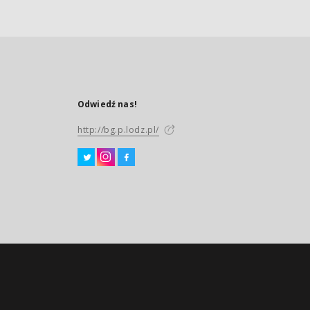
Odwiedź nas!
http://bg.p.lodz.pl/