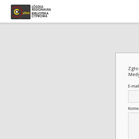
Zgło
Medy
E-mail
Kome