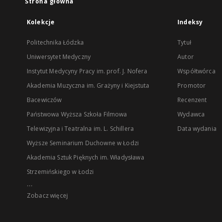
Strona główna
Kolekcje
Indeksy
Politechnika Łódzka
Tytuł
Uniwersytet Medyczny
Autor
Instytut Medycyny Pracy im. prof. J. Nofera
Współtwórca
Akademia Muzyczna im. Grażyny i Kiejstuta
Promotor
Bacewiczów
Recenzent
Państwowa Wyższa Szkoła Filmowa
Wydawca
Telewizyjna i Teatralna im. L. Schillera
Data wydania
Wyższe Seminarium Duchowne w Łodzi
Akademia Sztuk Pięknych im. Władysława
Strzemińskiego w Łodzi
...
Zobacz więcej