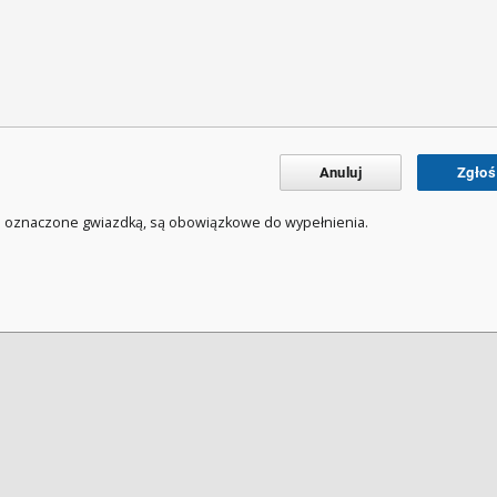
Anuluj
Zgłoś
a oznaczone gwiazdką, są obowiązkowe do wypełnienia.