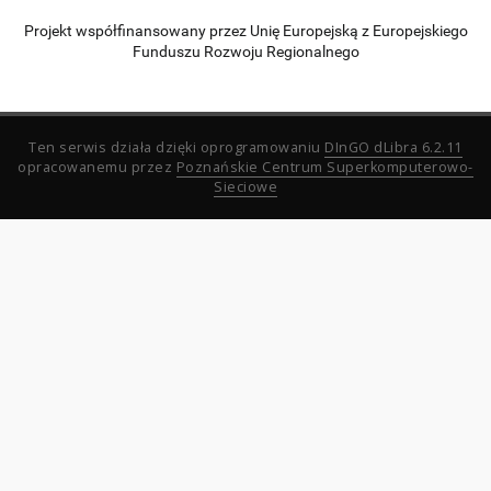
Projekt współfinansowany przez Unię Europejską z Europejskiego
Funduszu Rozwoju Regionalnego
Ten serwis działa dzięki oprogramowaniu
DInGO dLibra 6.2.11
opracowanemu przez
Poznańskie Centrum Superkomputerowo-
Sieciowe