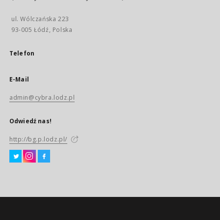
ul. Wólczańska 223
93-005 Łódź, Polska
Telefon
E-Mail
admin@cybra.lodz.pl
Odwiedź nas!
http://bg.p.lodz.pl/