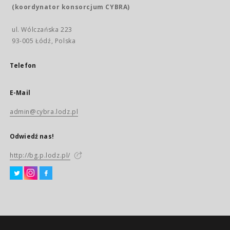
(koordynator konsorcjum CYBRA)
ul. Wólczańska 223
93-005 Łódź, Polska
Telefon
E-Mail
admin@cybra.lodz.pl
Odwiedź nas!
http://bg.p.lodz.pl/