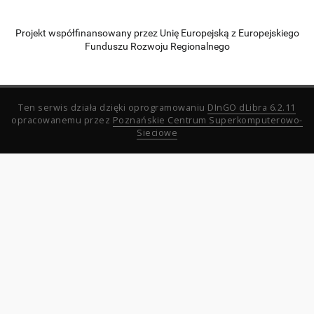
Projekt współfinansowany przez Unię Europejską z Europejskiego
Funduszu Rozwoju Regionalnego
Ten serwis działa dzięki oprogramowaniu
DInGO dLibra 6.2.11
opracowanemu przez
Poznańskie Centrum Superkomputerowo-
Sieciowe