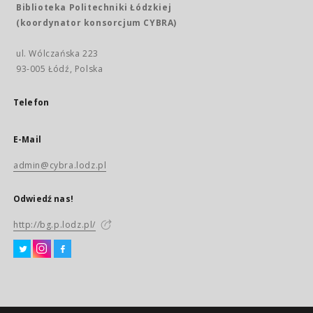
Biblioteka Politechniki Łódzkiej
(koordynator konsorcjum CYBRA)
ul. Wólczańska 223
93-005 Łódź, Polska
Telefon
E-Mail
admin@cybra.lodz.pl
Odwiedź nas!
http://bg.p.lodz.pl/