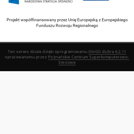
Projekt współfinansowany przez Unię Europejską z Europejskiego
Funduszu Rozwoju Regionalnego
Ten serwis działa dzięki oprogramowaniu
DInGO dLibra 6.2.11
opracowanemu przez
Poznańskie Centrum Superkomputerowo-
Sieciowe