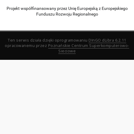
Projekt współfinansowany przez Unię Europejską z Europejskiego
Funduszu Rozwoju Regionalnego
Ten serwis działa dzięki oprogramowaniu
DInGO dLibra 6.2.11
opracowanemu przez
Poznańskie Centrum Superkomputerowo-
Sieciowe