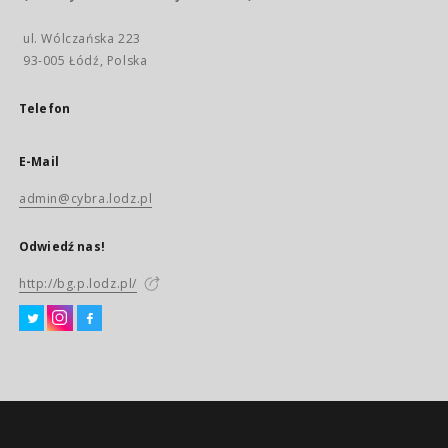
ul. Wólczańska 223
93-005 Łódź, Polska
Telefon
E-Mail
admin@cybra.lodz.pl
Odwiedź nas!
http://bg.p.lodz.pl/