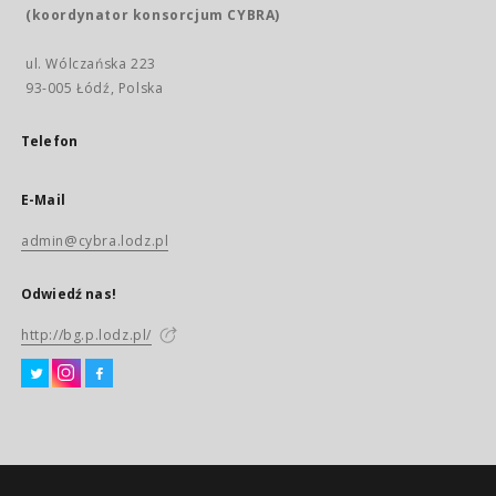
(koordynator konsorcjum CYBRA)
ul. Wólczańska 223
93-005 Łódź, Polska
Telefon
E-Mail
admin@cybra.lodz.pl
Odwiedź nas!
http://bg.p.lodz.pl/