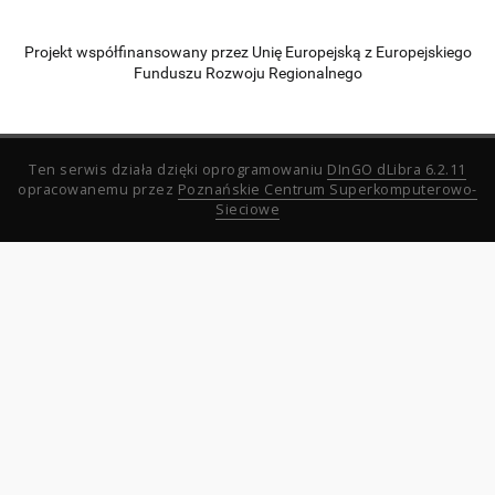
Projekt współfinansowany przez Unię Europejską z Europejskiego
Funduszu Rozwoju Regionalnego
Ten serwis działa dzięki oprogramowaniu
DInGO dLibra 6.2.11
opracowanemu przez
Poznańskie Centrum Superkomputerowo-
Sieciowe