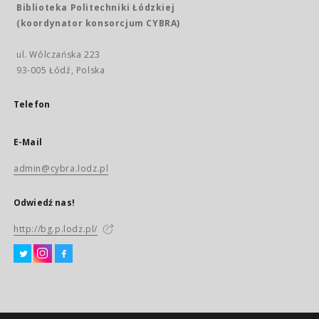
Biblioteka Politechniki Łódzkiej
(koordynator konsorcjum CYBRA)
ul. Wólczańska 223
93-005 Łódź, Polska
Telefon
E-Mail
admin@cybra.lodz.pl
Odwiedź nas!
http://bg.p.lodz.pl/