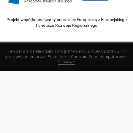
Projekt współfinansowany przez Unię Europejską z Europejskiego
Funduszu Rozwoju Regionalnego
Ten serwis działa dzięki oprogramowaniu
DInGO dLibra 6.2.11
opracowanemu przez
Poznańskie Centrum Superkomputerowo-
Sieciowe