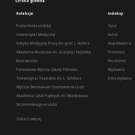
Strona główna
Kolekcje
Indeksy
Politechnika Łódzka
Tytuł
Uniwersytet Medyczny
Autor
Instytut Medycyny Pracy im. prof. J. Nofera
Współtwórca
Akademia Muzyczna im. Grażyny i Kiejstuta
Promotor
Bacewiczów
Recenzent
Państwowa Wyższa Szkoła Filmowa
Wydawca
Telewizyjna i Teatralna im. L. Schillera
Data wydania
Wyższe Seminarium Duchowne w Łodzi
Akademia Sztuk Pięknych im. Władysława
Strzemińskiego w Łodzi
...
Zobacz więcej