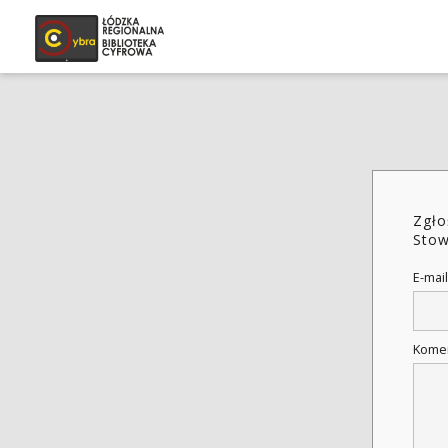
Zgło
Stow
E-mail
Kome