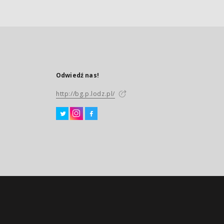
Odwiedź nas!
http://bg.p.lodz.pl/