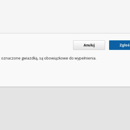
Anuluj
Zgłoś
a oznaczone gwiazdką, są obowiązkowe do wypełnienia.