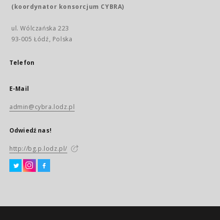
(koordynator konsorcjum CYBRA)
ul. Wólczańska 223
93-005 Łódź, Polska
Telefon
E-Mail
admin@cybra.lodz.pl
Odwiedź nas!
http://bg.p.lodz.pl/