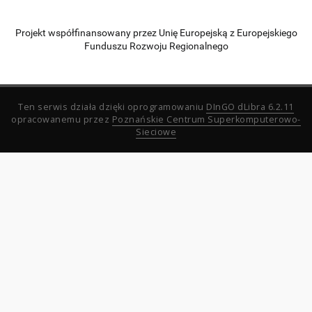
Projekt współfinansowany przez Unię Europejską z Europejskiego
Funduszu Rozwoju Regionalnego
Ten serwis działa dzięki oprogramowaniu
DInGO dLibra 6.2.11
opracowanemu przez
Poznańskie Centrum Superkomputerowo-
Sieciowe